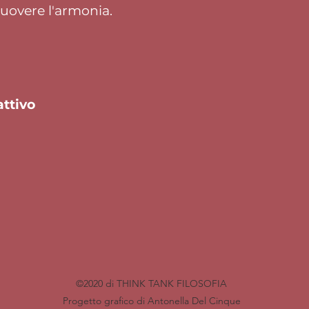
uovere l'armonia.
cattivo
o
©2020 di THINK TANK FILOSOFIA
Progetto grafico di Antonella Del Cinque