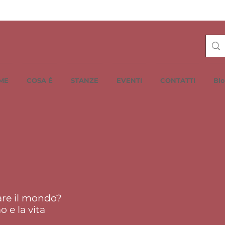
ME
COSA É
STANZE
EVENTI
CONTATTI
Bl
are il mondo?
mo e la vita