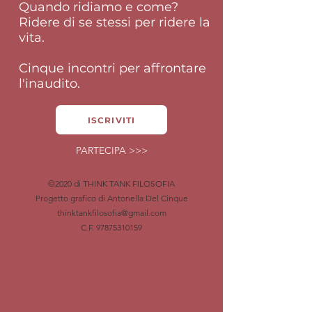
Quando ridiamo e come?
Ridere di se stessi per ridere la
vita.
Cinque incontri per affrontare
l'inaudito.
ISCRIVITI
PARTECIPA >>>
©2020 di THINK TANK FILOSOFIA
Progetto grafico di Antonella Del Cinque
thinktankfilosofia@gmail.com
C.F.
97875310159