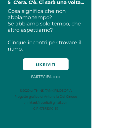
5 C'era. C'è. Ci sarà una volta...
Cosa significa che non
abbiamo tempo?
Se abbiamo solo tempo, che
altro aspettiamo?
Cinque incontri per trovare il
ritmo.
ISCRIVITI
PARTECIPA >>>
©2020 di THINK TANK FILOSOFIA
Progetto grafico di Antonella Del Cinque
thinktankfilosofia@gmail.com
C.F.
97875310159