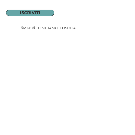
ISCRIVITI
©2020 di THINK TANK FILOSOFIA
Progetto grafico di Antonella Del Cinque
thinktankfilosofia@gmail.com
C.F.
97875310159