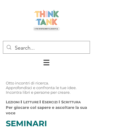
Otto incontri di ricerca.
Approfondisci e confronta le tue idee.
Incontra libri e persone per creare.
I
I
I
L
L
E
S
EZIONI
ETTURE
SERCIZI
CRITTURA
Per giocare col sapere e ascoltare la sua
voce
SEMINARI