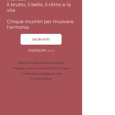
Il brutto, il bello, il ritmo e la
vita
Cinque incontri per muovere
l'armonia.
ISCRIVITI
PARTECIPA >>>
©2020 di THINK TANK FILOSOFIA
Progetto grafico di Antonella Del Cinque
thinktankfilosofia@gmail.com
C.F.
97875310159