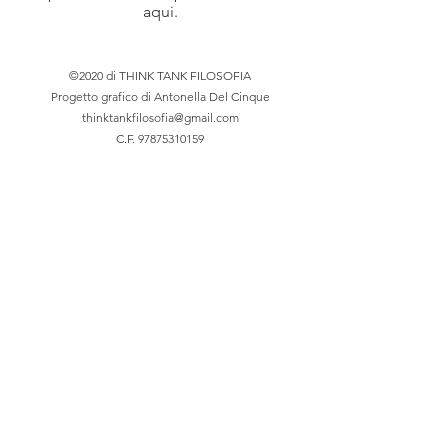
aqui.
©2020 di THINK TANK FILOSOFIA
Progetto grafico di Antonella Del Cinque
thinktankfilosofia@gmail.com
C.F.
97875310159