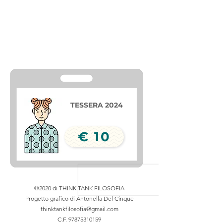
TESSERA 2024
€ 10
GRATUITA
©2020 di THINK TANK FILOSOFIA
Progetto grafico di Antonella Del Cinque
thinktankfilosofia@gmail.com
C.F.
97875310159