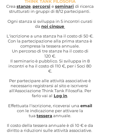
THINK TANK FILOSOFIA
Crea
stanze
,
percorsi
e
seminari
di ricerca
strutturati in gruppi
di 8/12 partecipanti
.
​Ogni stanza si sviluppa in 5 incontri curati
da
noi cinque
L'iscrizione a una stanza ha il costo di 50
€.
Con la partecipazione alla prima stanza è
compresa la tessera annuale.
Un percorso di tre stanze ha il costo di
120
€.
Il seminario è pubblico. Si sviluppa in 8
incontri e ha il costo di 110 €, per i Soci 8
0
€.
Per partecipare alle attività associative è
necessario registrarsi al sito e
iscriversi
all'Associazione
Think Tank Filosofia. Per
farlo vai al
Log in
.
Effettuata l'iscrizione, riceverai una
email
con le indicazione per attivare la
tua
tessera
annuale
.
Il costo della tessera annuale è di 10
€ e da
diritto
a riduzioni sulle attività associative.