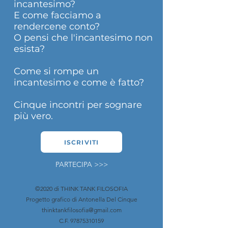
incantesimo?
E come facciamo a
rendercene conto?
O pensi che l'incantesimo non
esista?
Come si rompe un
incantesimo e come è fatto?
Cinque incontri per sognare
più vero.
ISCRIVITI
PARTECIPA >>>
©2020 di THINK TANK FILOSOFIA
Progetto grafico di Antonella Del Cinque
thinktankfilosofia@gmail.com
C.F.
97875310159