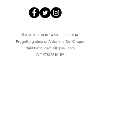
©2020 di THINK TANK FILOSOFIA
Progetto grafico di Antonella Del Cinque
thinktankfilosofia@gmail.com
C.F.
97875310159