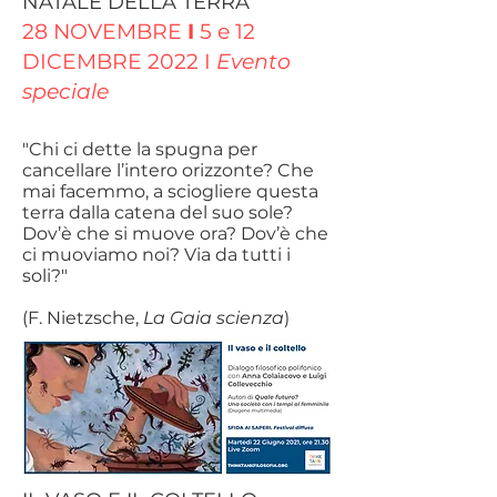
NATALE DELLA TERRA
28 NOVEMBRE
I
5 e 12
DICEMBRE 2022 I
Evento
speciale
"Chi ci dette la spugna per
cancellare l’intero orizzonte? Che
mai facemmo, a sciogliere questa
terra dalla catena del suo sole?
Dov’è che si muove ora? Dov’è che
ci muoviamo noi? Via da tutti i
soli?"
(F. Nietzsche,
La Gaia scienza
)