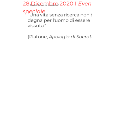
28 Dicembre 2020 I
Evento
Come è fatta una domanda?
speciale
"Una vita senza ricerca non è
degna per l'uomo di essere
vissuta
."
(Platone,
Apologia di Socrate
www.thinktankfilosofia.org