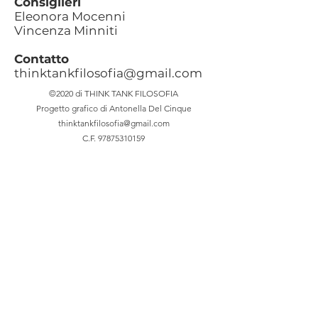
Consiglieri
Eleonora Mocenni
Vincenza Minniti
Contatto
thinktankfilosofia@gmail.com
©2020 di THINK TANK FILOSOFIA
Progetto grafico di Antonella Del Cinque
thinktankfilosofia@gmail.com
C.F.
97875310159