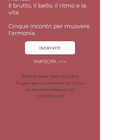
Il brutto, il bello, il ritmo e la
vita
Cinque incontri per muovere
l'armonia.
ISCRIVITI
PARTECIPA >>>
©2020 di THINK TANK FILOSOFIA
Progetto grafico di Antonella Del Cinque
thinktankfilosofia@gmail.com
C.F.
97875310159