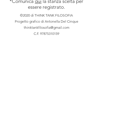
*Comunica
qui
la stanza scelta per
Riduzioni sulle attività associative
essere registrato.
©2020 di THINK TANK FILOSOFIA
Progetto grafico di Antonella Del Cinque
thinktankfilosofia@gmail.com
C.F.
97875310159