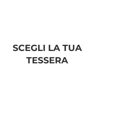
condividere e mettere in
gioco interessi e
passioni. Puoi seguirci anche
attraverso il sito e i social.
La tua partecipazione è una
risorsa preziosa.
SCEGLI LA TUA
TESSERA
SOCIO SOSTENITORE.
La tua amicizia alimenta e
valorizza le attività di Think
Tank Filosofia. Contribuisci
allo sviluppo delle idee e alla
diffusione delle sue proposte.
Il tuo sostegno rende
possibile la realizzazione di
progetti ambiziosi. Porti le
idee e l'esperienza a prendere