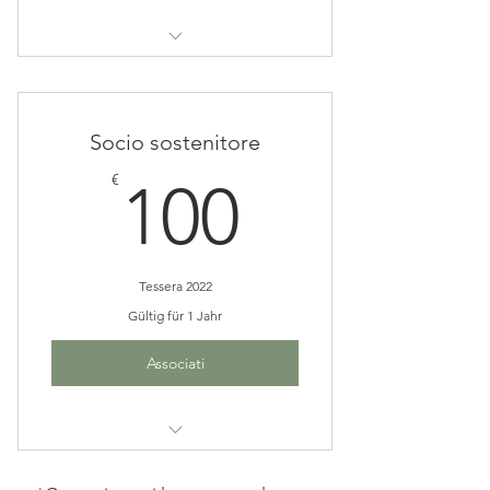
Riduzioni sulle attività associative
Socio sostenitore
100€
€
100
Tessera 2022
Gültig für 1 Jahr
Associati
Ingresso gratuito in una STANZA*.