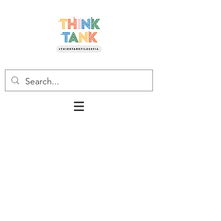
SOCIO ORDINARIO.
Sei amico di Think Tank
Filosofia, contribuisci alla sua
crescita, allo sviluppo
delle idee, alla diffusione delle
sue proposte. Puoi entrare
nelle stanze
incontrando persone con cui