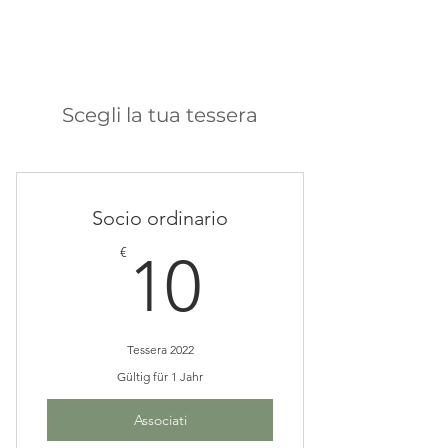
forma in iniziative, libri e altre
opere.
La tua partecipazione è
una risorsa preziosa.
Scegli la tua tessera
Socio ordinario
10€
€
10
Tessera 2022
Gültig für 1 Jahr
Associati